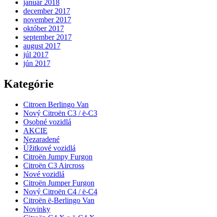
január 2018
december 2017
november 2017
október 2017
september 2017
august 2017
júl 2017
jún 2017
Kategórie
Citroen Berlingo Van
Nový Citroën C3 / ë-C3
Osobné vozidlá
AKCIE
Nezaradené
Úžitkové vozidlá
Citroën Jumpy Furgon
Citroën C3 Aircross
Nové vozidlá
Citroën Jumper Furgon
Nový Citroën C4 / ë-C4
Citroën ë-Berlingo Van
Novinky