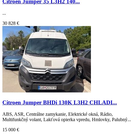
Citroen Jumper 35 L3H2 140...
...
30 828 €
Citroen Jumper BHDi 130K L3H2 CHLADI...
ABS, ASR, Centrálne zamykanie, Elektrické okná, Rádio,
Multifunkčný volant, Lakťová opierka vpredu, Hmlovky, Palubný...
15 000 €