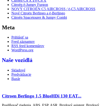
Citroën C4 X a ë-C4 X
Citroën ë-Jumpy Furgon
NOVÝ CITROËN C5 AIRCROSS / ë-C5 AIRCROSS
Nové Citroën Berlingo a ë-Berlingo
Citroën Spacetourer & Jumpy Combi
Meta
Prihlásiť sa
Feed záznamov
RSS feed komentárov
WordPress.org
Naše vozidlá
Skladové
Predvádzacie
Bazár
Citroen Berlingo 1,5 BlueHDi 130 EAT...
Posilňovač riadenia, ABS, ESP, ASR, Brzdový asistent, Brzdový