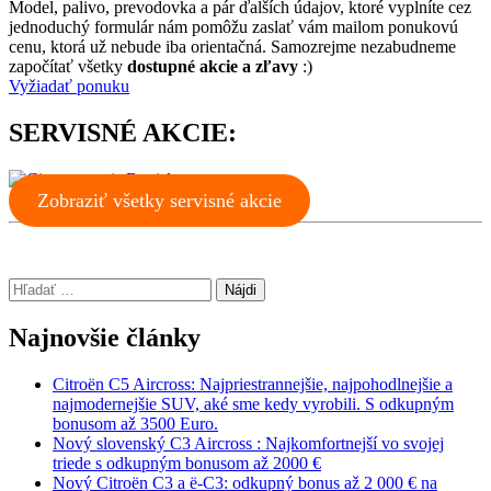
Model, palivo, prevodovka a pár ďalších údajov, ktoré vyplníte cez
jednoduchý formulár nám pomôžu zaslať vám mailom ponukovú
cenu, ktorá už nebude iba orientačná. Samozrejme nezabudneme
započítať všetky
dostupné akcie a zľavy
:)
Vyžiadať ponuku
SERVISNÉ AKCIE:
Zobraziť všetky servisné akcie
Hľadať:
Najnovšie články
Citroën C5 Aircross: Najpriestrannejšie, najpohodlnejšie a
najmodernejšie SUV, aké sme kedy vyrobili. S odkupným
bonusom až 3500 Euro.
Nový slovenský C3 Aircross : Najkomfortnejší vo svojej
triede s odkupným bonusom až 2000 €
Nový Citroën C3 a ë-C3: odkupný bonus až 2 000 € na