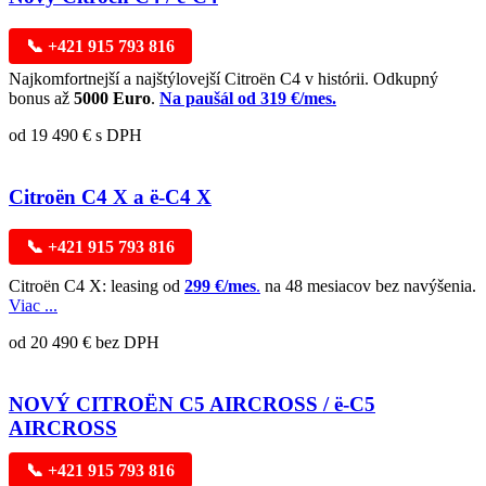
📞 +421 915 793 816
Najkomfortnejší a najštýlovejší Citroën C4 v histórii. Odkupný
bonus až
5000 Euro
.
Na paušál od 319 €/mes.
od 19 490 € s DPH
Citroën C4 X a ë-C4 X
📞 +421 915 793 816
Citroën C4 X: leasing od
299 €/mes
.
na 48 mesiacov bez navýšenia.
Viac ...
od 20 490 € bez DPH
NOVÝ CITROËN C5 AIRCROSS / ë-C5
AIRCROSS
📞 +421 915 793 816