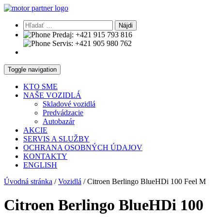
Hľadať:
Predaj:
+421 915 793 816
Servis:
+421 905 980 762
Toggle navigation
KTO SME
NAŠE VOZIDLÁ
Skladové vozidlá
Predvádzacie
Autobazár
AKCIE
SERVIS A SLUŽBY
OCHRANA OSOBNÝCH ÚDAJOV
KONTAKTY
ENGLISH
Úvodná stránka
/
Vozidlá
/
Citroen Berlingo BlueHDi 100 Feel M
Citroen Berlingo BlueHDi 100