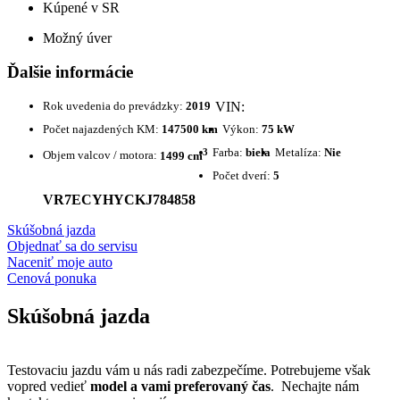
Kúpené v SR
Možný úver
Ďalšie informácie
Rok uvedenia do prevádzky:
2019
VIN:
Počet najazdených KM:
147500 km
Výkon:
75 kW
3
Farba:
biela
Metalíza:
Nie
Objem valcov / motora:
1499 cm
Počet dverí:
5
VR7ECYHYCKJ784858
Skúšobná jazda
Objednať sa do servisu
Naceniť moje auto
Cenová ponuka
Skúšobná jazda
Testovaciu jazdu vám u nás radi zabezpečíme. Potrebujeme však
vopred vedieť
model a vami preferovaný čas
. Nechajte nám