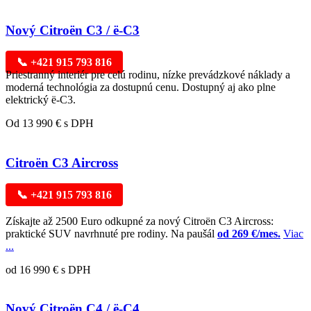
Nový Citroën C3 / ë-C3
📞 +421 915 793 816
Priestranný interiér pre celú rodinu, nízke prevádzkové náklady a
moderná technológia za dostupnú cenu. Dostupný aj ako plne
elektrický ë-C3.
Od 13 990 € s DPH
Citroën C3 Aircross
📞 +421 915 793 816
Získajte až 2500 Euro odkupné za nový Citroën C3 Aircross:
praktické SUV navrhnuté pre rodiny. Na paušál
od 269 €/mes.
Viac
...
od 16 990 € s DPH
Nový Citroën C4 / ë-C4