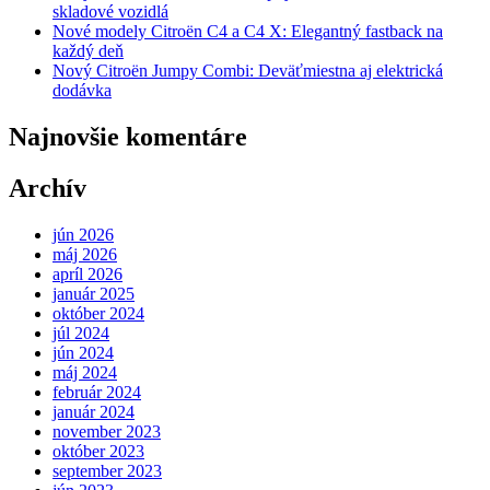
skladové vozidlá
Nové modely Citroën C4 a C4 X: Elegantný fastback na
každý deň
Nový Citroën Jumpy Combi: Deväťmiestna aj elektrická
dodávka
Najnovšie komentáre
Archív
jún 2026
máj 2026
apríl 2026
január 2025
október 2024
júl 2024
jún 2024
máj 2024
február 2024
január 2024
november 2023
október 2023
september 2023