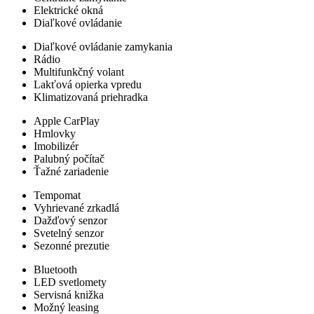
Elektrické okná
Diaľkové ovládanie
Diaľkové ovládanie zamykania
Rádio
Multifunkčný volant
Lakťová opierka vpredu
Klimatizovaná priehradka
Apple CarPlay
Hmlovky
Imobilizér
Palubný počítač
Ťažné zariadenie
Tempomat
Vyhrievané zrkadlá
Dažďový senzor
Svetelný senzor
Sezonné prezutie
Bluetooth
LED svetlomety
Servisná knižka
Možný leasing