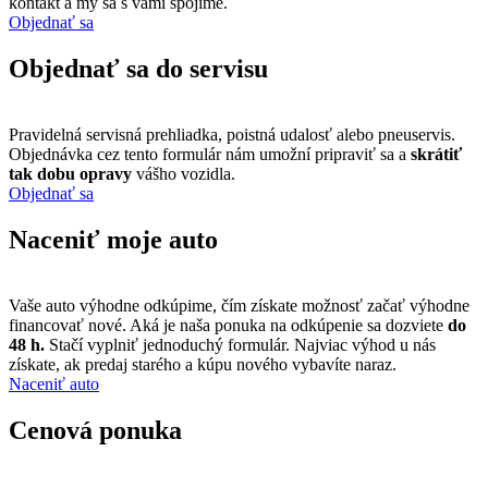
kontakt a my sa s vami spojíme.
Objednať sa
Objednať sa do servisu
Pravidelná servisná prehliadka, poistná udalosť alebo pneuservis.
Objednávka cez tento formulár nám umožní pripraviť sa a
skrátiť
tak dobu opravy
vášho vozidla.
Objednať sa
Naceniť moje auto
Vaše auto výhodne odkúpime, čím získate možnosť začať výhodne
financovať nové. Aká je naša ponuka na odkúpenie sa dozviete
do
48 h.
Stačí vyplniť jednoduchý formulár. Najviac výhod u nás
získate, ak predaj starého a kúpu nového vybavíte naraz.
Naceniť auto
Cenová ponuka