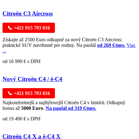
Citroën C3 Aircross
📞 +421 915 793 816
Získajte až 2500 Euro odkupné za nový Citroën C3 Aircross:
praktické SUV navrhnuté pre rodiny. Na paušál
od 269 €/mes.
Viac
...
od 16 990 € s DPH
Nový Citroën C4 / ë-C4
📞 +421 915 793 816
Najkomfortnejší a najštýlovejší Citroën C4 v histórii. Odkupný
bonus až
5000 Euro
.
Na paušál od 319 €/mes.
od 19 490 € s DPH
Citroën C4 X a ë-C4 X