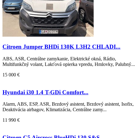
Citroen Jumper BHDi 130K L3H2 CHLADI...
ABS, ASR, Centrálne zamykanie, Elektrické okná, Rádio,
Multifunkčný volant, Lakťová opierka vpredu, Hmlovky, Palubný...
15 000 €
Hyundai i30 1.4 T-GDi Comfort...
Alarm, ABS, ESP, ASR, Brzdový asistent, Brzdový asistent, Isofix,
Deaktivácia airbagov, Klimatizácia, Centrálne zamy...
11 990 €
Citroen C5 Aircross BlueHDi 130 S&S ...