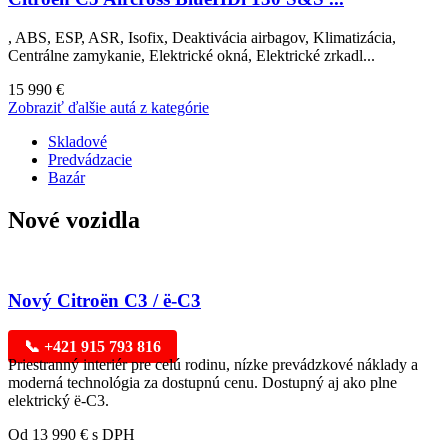
, ABS, ESP, ASR, Isofix, Deaktivácia airbagov, Klimatizácia,
Centrálne zamykanie, Elektrické okná, Elektrické zrkadl...
15 990 €
Zobraziť ďalšie autá z kategórie
Skladové
Predvádzacie
Bazár
Nové vozidla
Nový Citroën C3 / ë-C3
📞 +421 915 793 816
Priestranný interiér pre celú rodinu, nízke prevádzkové náklady a
moderná technológia za dostupnú cenu. Dostupný aj ako plne
elektrický ë-C3.
Od 13 990 € s DPH