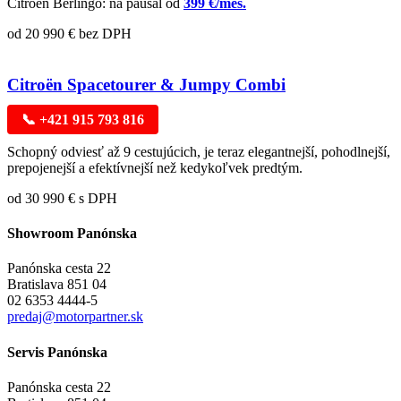
Citroën Berlingo: na paušál od
399 €/mes.
od 20 990 € bez DPH
Citroën Spacetourer & Jumpy Combi
📞 +421 915 793 816
Schopný odviesť až 9 cestujúcich, je teraz elegantnejší, pohodlnejší,
prepojenejší a efektívnejší než kedykoľvek predtým.
od 30 990 € s DPH
Showroom Panónska
Panónska cesta 22
Bratislava 851 04
02 6353 4444-5
predaj@motorpartner.sk
Servis Panónska
Panónska cesta 22