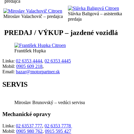
predajca
Slávka Baligová – asistentka
Miroslav Valachovič – predajca
predaja
PREDAJ / VÝKUP
– jazdené vozidlá
František Hupka
Linka:
02 6353 4444
,
02 6353 4445
Mobil:
0905 609 218
,
Email:
bazar@motorpartner.sk
SERVIS
Miroslav Brunovský – vedúci servisu
Mechanické opravy
Linka:
02 63537 777
,
02 6353 7778
Mobil:
0905 980 762
,
0915 595 427