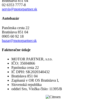
Bratislava 851 04
02 6353 7777-8
servis@motorpartner.sk
Autobazár
Panónska cesta 22
Bratislava 851 04
0905 60 92 18
bazar@motorpartner.sk
Fakturačne údaje
MOTOR PARTNER, s.r.o.
IČO: 35694866
Panónska cesta 22
IČ DPH: SK2020340432
Bratislava 851 04
Zapísaná v OR OS Bratislava I,
Slovenská republika
oddiel Sro, Vložka číslo: 11395/B