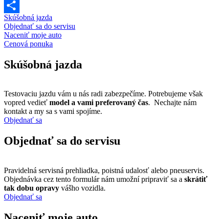
WhatsApp
Skúšobná jazda
Share
Objednať sa do servisu
Naceniť moje auto
Cenová ponuka
Skúšobná jazda
Testovaciu jazdu vám u nás radi zabezpečíme. Potrebujeme však
vopred vedieť
model a vami preferovaný čas
. Nechajte nám
kontakt a my sa s vami spojíme.
Objednať sa
Objednať sa do servisu
Pravidelná servisná prehliadka, poistná udalosť alebo pneuservis.
Objednávka cez tento formulár nám umožní pripraviť sa a
skrátiť
tak dobu opravy
vášho vozidla.
Objednať sa
Naceniť moje auto