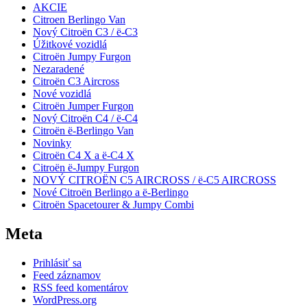
AKCIE
Citroen Berlingo Van
Nový Citroën C3 / ë-C3
Úžitkové vozidlá
Citroën Jumpy Furgon
Nezaradené
Citroën C3 Aircross
Nové vozidlá
Citroën Jumper Furgon
Nový Citroën C4 / ë-C4
Citroën ë-Berlingo Van
Novinky
Citroën C4 X a ë-C4 X
Citroën ë-Jumpy Furgon
NOVÝ CITROËN C5 AIRCROSS / ë-C5 AIRCROSS
Nové Citroën Berlingo a ë-Berlingo
Citroën Spacetourer & Jumpy Combi
Meta
Prihlásiť sa
Feed záznamov
RSS feed komentárov
WordPress.org