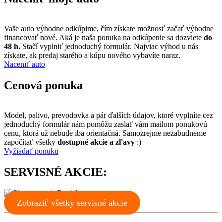
Vaše auto výhodne odkúpime, čím získate možnosť začať výhodne
financovať nové. Aká je naša ponuka na odkúpenie sa dozviete
do
48 h.
Stačí vyplniť jednoduchý formulár. Najviac výhod u nás
získate, ak predaj starého a kúpu nového vybavíte naraz.
Naceniť auto
Cenová ponuka
Model, palivo, prevodovka a pár ďalších údajov, ktoré vyplníte cez
jednoduchý formulár nám pomôžu zaslať vám mailom ponukovú
cenu, ktorá už nebude iba orientačná. Samozrejme nezabudneme
započítať všetky
dostupné akcie a zľavy
:)
Vyžiadať ponuku
SERVISNÉ AKCIE:
Zobraziť všetky servisné akcie