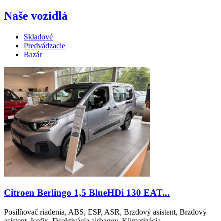
Naše vozidlá
Skladové
Predvádzacie
Bazár
Citroen Berlingo 1,5 BlueHDi 130 EAT...
Posilňovač riadenia, ABS, ESP, ASR, Brzdový asistent, Brzdový
asistent, Isofix, Deaktivácia airbagov, Klimatizácia, ...