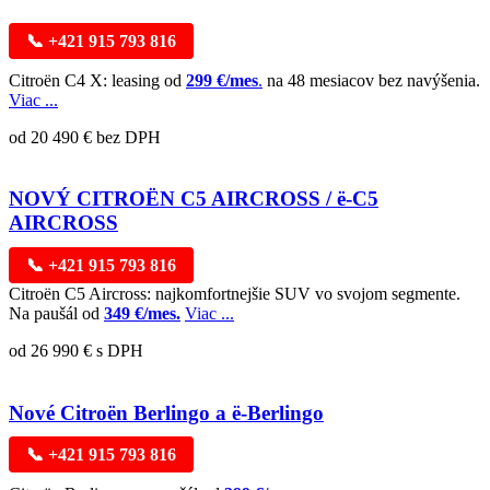
📞 +421 915 793 816
Citroën C4 X: leasing od
299 €/mes
.
na 48 mesiacov bez navýšenia.
Viac ...
od 20 490 € bez DPH
NOVÝ CITROËN C5 AIRCROSS / ë-C5
AIRCROSS
📞 +421 915 793 816
Citroën C5 Aircross: najkomfortnejšie SUV vo svojom segmente.
Na paušál od
349 €/mes.
Viac ...
od 26 990 € s DPH
Nové Citroën Berlingo a ë-Berlingo
📞 +421 915 793 816