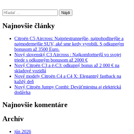
Hľadať:
Najnovšie články
Citroën C5 Aircross: Najpriestrannejšie, najpohodlnejšie a
najmodernejšie SUV, aké sme kedy vyrobili. S odkupným
bonusom až 3500 Euro.
Nový slovenský C3 Aircross : Najkomfortnejší vo svojej
triede s odkupným bonusom až 2000 €
Nový Citroën C3 a ë-C3: odkupný bonus až 2 000 € na
skladové vozidlá
Nové modely Citroën C4 a C4 X: Elegantný fastback na
každý deň
Nový Citroën Jumpy Combi: Deväťmiestna aj elektrická
dodávka
Najnovšie komentáre
Archív
jún 2026