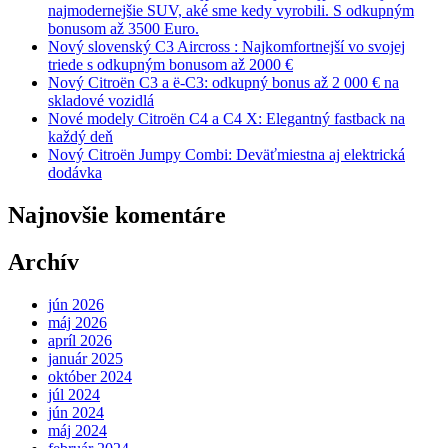
najmodernejšie SUV, aké sme kedy vyrobili. S odkupným
bonusom až 3500 Euro.
Nový slovenský C3 Aircross : Najkomfortnejší vo svojej
triede s odkupným bonusom až 2000 €
Nový Citroën C3 a ë-C3: odkupný bonus až 2 000 € na
skladové vozidlá
Nové modely Citroën C4 a C4 X: Elegantný fastback na
každý deň
Nový Citroën Jumpy Combi: Deväťmiestna aj elektrická
dodávka
Najnovšie komentáre
Archív
jún 2026
máj 2026
apríl 2026
január 2025
október 2024
júl 2024
jún 2024
máj 2024