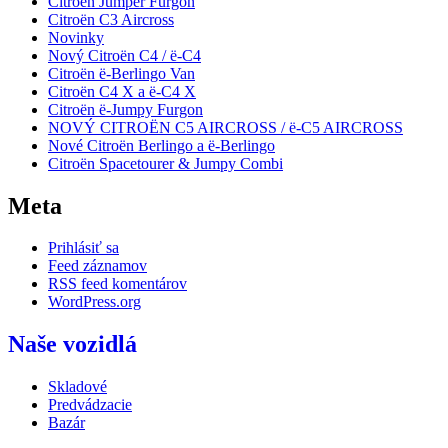
Citroën Jumper Furgon
Citroën C3 Aircross
Novinky
Nový Citroën C4 / ë-C4
Citroën ë-Berlingo Van
Citroën C4 X a ë-C4 X
Citroën ë-Jumpy Furgon
NOVÝ CITROËN C5 AIRCROSS / ë-C5 AIRCROSS
Nové Citroën Berlingo a ë-Berlingo
Citroën Spacetourer & Jumpy Combi
Meta
Prihlásiť sa
Feed záznamov
RSS feed komentárov
WordPress.org
Naše vozidlá
Skladové
Predvádzacie
Bazár