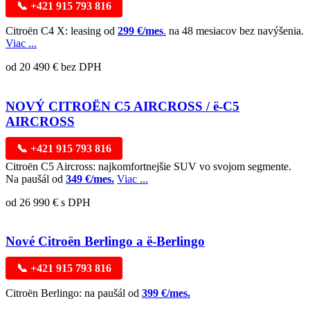
📞 +421 915 793 816
Citroën C4 X: leasing od
299 €/mes
.
na 48 mesiacov bez navýšenia.
Viac ...
od 20 490 € bez DPH
NOVÝ CITROËN C5 AIRCROSS / ë-C5
AIRCROSS
📞 +421 915 793 816
Citroën C5 Aircross: najkomfortnejšie SUV vo svojom segmente.
Na paušál od
349 €/mes.
Viac ...
od 26 990 € s DPH
Nové Citroën Berlingo a ë-Berlingo
📞 +421 915 793 816
Citroën Berlingo: na paušál od
399 €/mes.