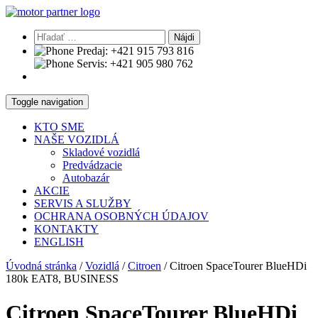
Hľadať:
Predaj:
+421 915 793 816
Servis:
+421 905 980 762
Toggle navigation
KTO SME
NAŠE VOZIDLÁ
Skladové vozidlá
Predvádzacie
Autobazár
AKCIE
SERVIS A SLUŽBY
OCHRANA OSOBNÝCH ÚDAJOV
KONTAKTY
ENGLISH
Úvodná stránka
/
Vozidlá
/
Citroen
/
Citroen SpaceTourer BlueHDi
180k EAT8, BUSINESS
Citroen SpaceTourer BlueHDi