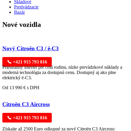
Skladové
Predvádzacie
Bazár
Nové vozidla
Nový Citroën C3 / ë-C3
📞 +421 915 793 816
Priestranný interiér pre celú rodinu, nízke prevádzkové náklady a
moderná technológia za dostupnú cenu. Dostupný aj ako plne
elektrický ë-C3.
Od 13 990 € s DPH
Citroën C3 Aircross
📞 +421 915 793 816
Získajte až 2500 Euro odkupné za nový Citroën C3 Aircross: