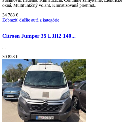
Posilňovač riadenia, Klimatizácia, Centrálne zamykanie, Elektrické
okná, Multifunkčný volant, Klimatizovaná priehrad...
34 788 €
Zobraziť ďalšie autá z kategórie
Citroen Jumper 35 L3H2 140...
...
30 828 €