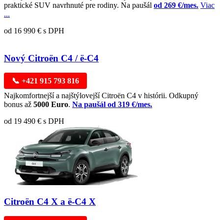
praktické SUV navrhnuté pre rodiny. Na paušál
od 269 €/mes.
Viac
...
od 16 990 € s DPH
Nový Citroën C4 / ë-C4
📞 +421 915 793 816
Najkomfortnejší a najštýlovejší Citroën C4 v histórii. Odkupný
bonus až
5000 Euro
.
Na paušál od 319 €/mes.
od 19 490 € s DPH
Citroën C4 X a ë-C4 X