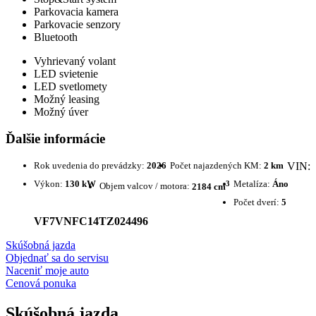
Parkovacia kamera
Parkovacie senzory
Bluetooth
Vyhrievaný volant
LED svietenie
LED svetlomety
Možný leasing
Možný úver
Ďalšie informácie
Rok uvedenia do prevádzky:
2026
Počet najazdených KM:
2 km
VIN:
Výkon:
130 kW
3
Metalíza:
Áno
Objem valcov / motora:
2184 cm
Počet dverí:
5
VF7VNFC14TZ024496
Skúšobná jazda
Objednať sa do servisu
Naceniť moje auto
Cenová ponuka
Skúšobná jazda