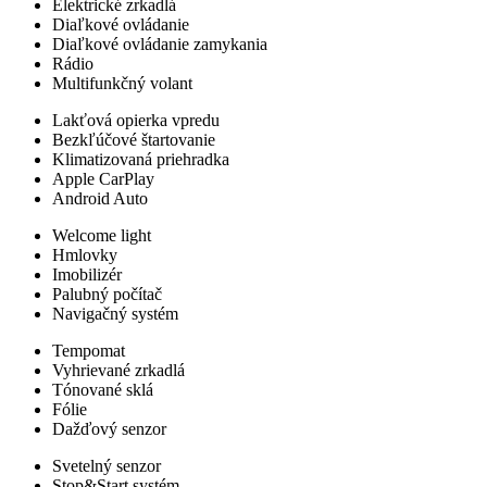
Elektrické zrkadlá
Diaľkové ovládanie
Diaľkové ovládanie zamykania
Rádio
Multifunkčný volant
Lakťová opierka vpredu
Bezkľúčové štartovanie
Klimatizovaná priehradka
Apple CarPlay
Android Auto
Welcome light
Hmlovky
Imobilizér
Palubný počítač
Navigačný systém
Tempomat
Vyhrievané zrkadlá
Tónované sklá
Fólie
Dažďový senzor
Svetelný senzor
Stop&Start systém