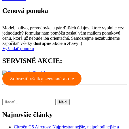
Cenová ponuka
Model, palivo, prevodovka a pár ďalších údajov, ktoré vyplníte cez
jednoduchý formulár nám pomôžu zaslať vám mailom ponukovú
cenu, ktorá už nebude iba orientačná. Samozrejme nezabudneme
započítať všetky
dostupné akcie a zľavy
:)
Vyžiadať ponuku
SERVISNÉ AKCIE:
Zobraziť všetky servisné akcie
Hľadať:
Najnovšie články
Citroën C5 Aircross: Najpriestrannejšie, najpohodlnejšie a