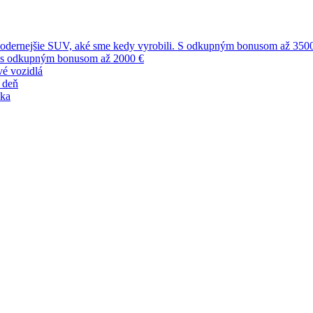
ajmodernejšie SUV, aké sme kedy vyrobili. S odkupným bonusom až 350
de s odkupným bonusom až 2000 €
é vozidlá
 deň
vka