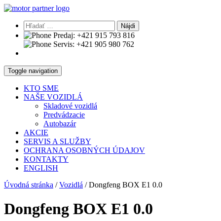
Hľadať:
Predaj:
+421 915 793 816
Servis:
+421 905 980 762
Toggle navigation
KTO SME
NAŠE VOZIDLÁ
Skladové vozidlá
Predvádzacie
Autobazár
AKCIE
SERVIS A SLUŽBY
OCHRANA OSOBNÝCH ÚDAJOV
KONTAKTY
ENGLISH
Úvodná stránka
/
Vozidlá
/
Dongfeng BOX E1 0.0
Dongfeng BOX E1 0.0