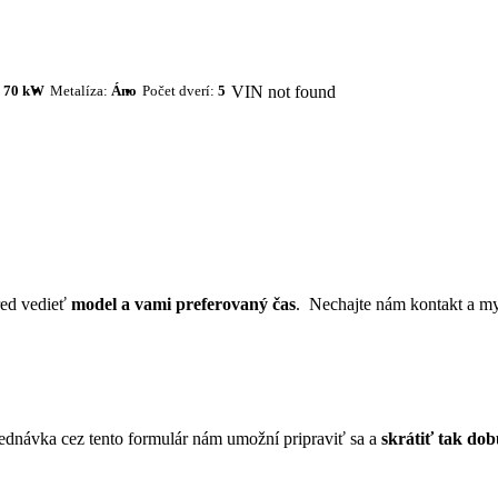
:
70 kW
Metalíza:
Áno
Počet dverí:
5
VIN not found
red vedieť
model a vami preferovaný čas
. Nechajte nám kontakt a my
bjednávka cez tento formulár nám umožní pripraviť sa a
skrátiť tak do