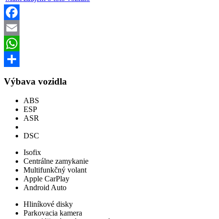
Facebook
Email
WhatsApp
Share
Výbava vozidla
ABS
ESP
ASR
DSC
Isofix
Centrálne zamykanie
Multifunkčný volant
Apple CarPlay
Android Auto
Hliníkové disky
Parkovacia kamera