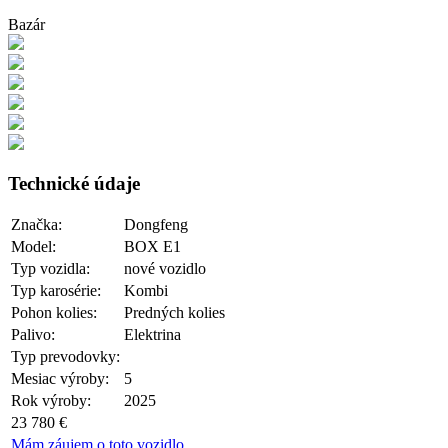
Bazár
Technické údaje
Značka:
Dongfeng
Model:
BOX E1
Typ vozidla:
nové vozidlo
Typ karosérie:
Kombi
Pohon kolies:
Predných kolies
Palivo:
Elektrina
Typ prevodovky:
Mesiac výroby:
5
Rok výroby:
2025
23 780 €
Mám záujem o toto vozidlo