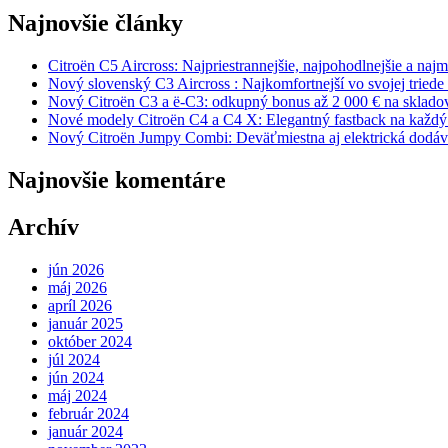
Najnovšie články
Citroën C5 Aircross: Najpriestrannejšie, najpohodlnejšie a n
Nový slovenský C3 Aircross : Najkomfortnejší vo svojej trie
Nový Citroën C3 a ë-C3: odkupný bonus až 2 000 € na skladov
Nové modely Citroën C4 a C4 X: Elegantný fastback na každý
Nový Citroën Jumpy Combi: Deväťmiestna aj elektrická dodá
Najnovšie komentáre
Archív
jún 2026
máj 2026
apríl 2026
január 2025
október 2024
júl 2024
jún 2024
máj 2024
február 2024
január 2024