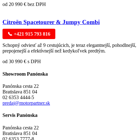
od 20 990 € bez DPH
Citroën Spacetourer & Jumpy Combi
📞 +421 915 793 816
Schopný odviesť až 9 cestujúcich, je teraz elegantnejší, pohodlnejší,
prepojenejší a efektívnejší než kedykoľvek predtým.
od 30 990 € s DPH
Showroom Panónska
Panónska cesta 22
Bratislava 851 04
02 6353 4444-5
predaj@motorpartner.sk
Servis Panónska
Panónska cesta 22
Bratislava 851 04
02 6353 7777-8