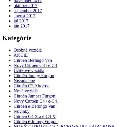
november 2017
október 2017
september 2017
august 2017
júl 2017
jún 2017
Kategórie
Osobné vozidlá
AKCIE
Citroen Berlingo Van
Nový Citroën C3 / ë-C3
Úžitkové vozidlá
Citroën Jumpy Furgon
Nezaradené
Citroën C3 Aircross
Nové vozidlá
Citroën Jumper Furgon
Nový Citroën C4 / ë-C4
Citroën ë-Berlingo Van
Novinky
Citroën C4 X a ë-C4 X
Citroën ë-Jumpy Furgon
NOVÝ CITROËN C5 AIRCROSS / ë-C5 AIRCROSS