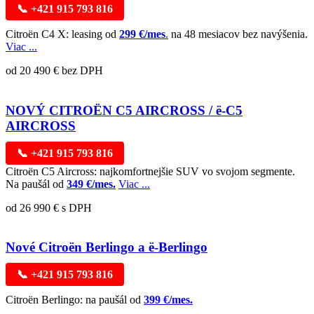
📞 +421 915 793 816
Citroën C4 X: leasing od
299 €/mes
.
na 48 mesiacov bez navýšenia.
Viac ...
od 20 490 € bez DPH
NOVÝ CITROËN C5 AIRCROSS / ë-C5
AIRCROSS
📞 +421 915 793 816
Citroën C5 Aircross: najkomfortnejšie SUV vo svojom segmente.
Na paušál od
349 €/mes.
Viac ...
od 26 990 € s DPH
Nové Citroën Berlingo a ë-Berlingo
📞 +421 915 793 816
Citroën Berlingo: na paušál od
399 €/mes.