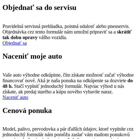
Objednať sa do servisu
Pravidelná servisná prehliadka, poistná udalosť alebo pneuservis.
Objednávka cez tento formulár nám umožní pripraviť sa a
skrátiť
tak dobu opravy
vášho vozidla.
Objednať sa
Naceniť moje auto
Vaše auto výhodne odkúpime, čím získate možnosť začať výhodne
financovať nové. Aká je naša ponuka na odkúpenie sa dozviete
do
48 h.
Stačí vyplniť jednoduchý formulár. Najviac výhod u nás
získate, ak predaj starého a kúpu nového vybavíte naraz.
Naceniť auto
Cenová ponuka
Model, palivo, prevodovka a pár ďalších údajov, ktoré vyplníte cez
jednoduchý formulár nám pomôžu zaslať vám mailom ponukovú