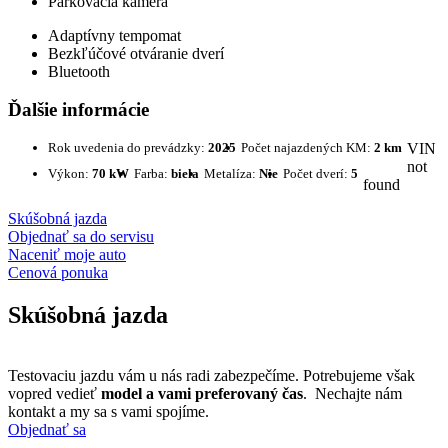
Parkovacia kamera
Adaptívny tempomat
Bezkľúčové otváranie dverí
Bluetooth
Ďalšie informácie
Rok uvedenia do prevádzky:
2025
Počet najazdených KM:
2 km
VIN
not
Výkon:
70 kW
Farba:
biela
Metalíza:
Nie
Počet dverí:
5
found
Skúšobná jazda
Objednať sa do servisu
Naceniť moje auto
Cenová ponuka
Skúšobná jazda
Testovaciu jazdu vám u nás radi zabezpečíme. Potrebujeme však
vopred vedieť
model a vami preferovaný čas
. Nechajte nám
kontakt a my sa s vami spojíme.
Objednať sa