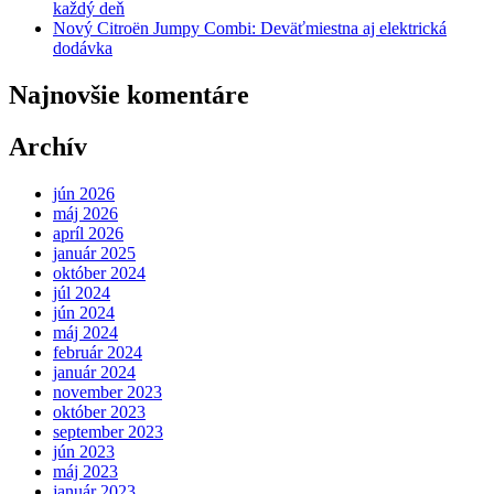
každý deň
Nový Citroën Jumpy Combi: Deväťmiestna aj elektrická
dodávka
Najnovšie komentáre
Archív
jún 2026
máj 2026
apríl 2026
január 2025
október 2024
júl 2024
jún 2024
máj 2024
február 2024
január 2024
november 2023
október 2023
september 2023
jún 2023
máj 2023
január 2023