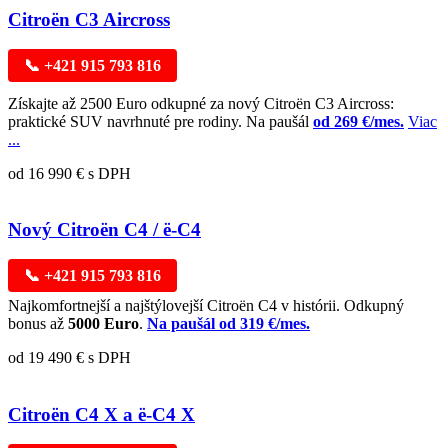
Citroën C3 Aircross
📞 +421 915 793 816
Získajte až 2500 Euro odkupné za nový Citroën C3 Aircross:
praktické SUV navrhnuté pre rodiny. Na paušál
od 269 €/mes.
Viac
...
od 16 990 € s DPH
Nový Citroën C4 / ë-C4
📞 +421 915 793 816
Najkomfortnejší a najštýlovejší Citroën C4 v histórii. Odkupný
bonus až
5000 Euro
.
Na paušál od 319 €/mes.
od 19 490 € s DPH
Citroën C4 X a ë-C4 X