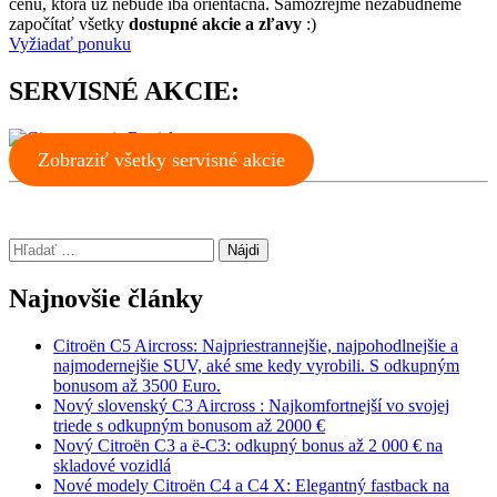
cenu, ktorá už nebude iba orientačná. Samozrejme nezabudneme
započítať všetky
dostupné akcie a zľavy
:)
Vyžiadať ponuku
SERVISNÉ AKCIE:
Zobraziť všetky servisné akcie
Hľadať:
Najnovšie články
Citroën C5 Aircross: Najpriestrannejšie, najpohodlnejšie a
najmodernejšie SUV, aké sme kedy vyrobili. S odkupným
bonusom až 3500 Euro.
Nový slovenský C3 Aircross : Najkomfortnejší vo svojej
triede s odkupným bonusom až 2000 €
Nový Citroën C3 a ë-C3: odkupný bonus až 2 000 € na
skladové vozidlá
Nové modely Citroën C4 a C4 X: Elegantný fastback na