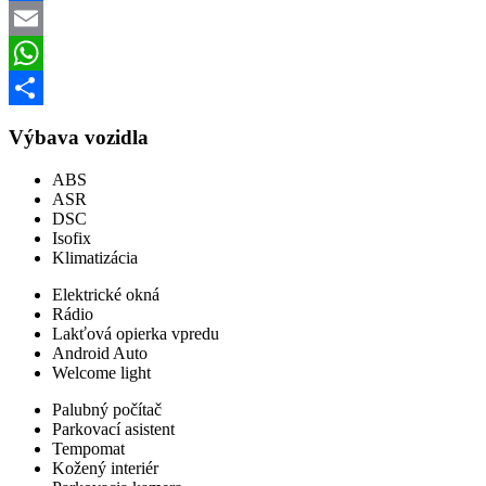
Facebook
Email
WhatsApp
Share
Výbava vozidla
ABS
ASR
DSC
Isofix
Klimatizácia
Elektrické okná
Rádio
Lakťová opierka vpredu
Android Auto
Welcome light
Palubný počítač
Parkovací asistent
Tempomat
Kožený interiér