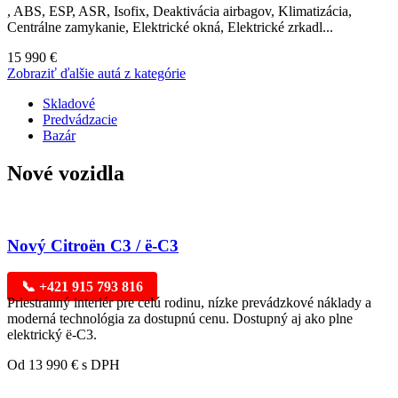
, ABS, ESP, ASR, Isofix, Deaktivácia airbagov, Klimatizácia,
Centrálne zamykanie, Elektrické okná, Elektrické zrkadl...
15 990 €
Zobraziť ďalšie autá z kategórie
Skladové
Predvádzacie
Bazár
Nové vozidla
Nový Citroën C3 / ë-C3
📞 +421 915 793 816
Priestranný interiér pre celú rodinu, nízke prevádzkové náklady a
moderná technológia za dostupnú cenu. Dostupný aj ako plne
elektrický ë-C3.
Od 13 990 € s DPH