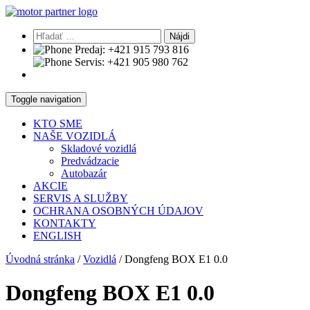
Hľadať:
Predaj:
+421 915 793 816
Servis:
+421 905 980 762
Toggle navigation
KTO SME
NAŠE VOZIDLÁ
Skladové vozidlá
Predvádzacie
Autobazár
AKCIE
SERVIS A SLUŽBY
OCHRANA OSOBNÝCH ÚDAJOV
KONTAKTY
ENGLISH
Úvodná stránka
/
Vozidlá
/
Dongfeng BOX E1 0.0
Dongfeng BOX E1 0.0